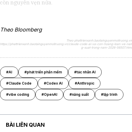
còn nguyên vẹn nữa.
Theo Bloomberg
Theo phattrienxanh.baotainguyenmoitruong.vn
https://phattrienxanh.baotainguyenmoitruong.vn/claude-code-ai-va-con-hoang-loan-ve-nan
g-suat-trong-nam-2026-56507.html
#AI
#phát triển phần mềm
#tác nhân AI
#Claude Code
#Codex AI
#Anthropic
#vibe coding
#OpenAI
#năng suất
#lập trình
BÀI LIÊN QUAN