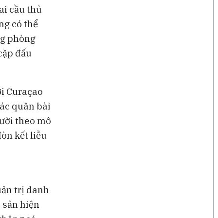
ai cầu thủ
ng có thể
àng phòng
cặp đấu
ợi Curaçao
các quân bài
gười theo mô
òn kết liễu
ản trị danh
i sản hiện