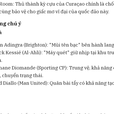
 Room: Thủ thành kỳ cựu của Curaçao chính là chố
cùng bảo vệ cho giấc mơ vĩ đại của quốc đảo này.
ng chú ý
à
n Adingra (Brighton): "Mũi tên bạc" bên hành lang
k Kessié (Al-Ahli): "Máy quét" giữ nhịp tại khu tr
.
ane Diomande (Sporting CP): Trung vệ, khả năng
 chuyển trạng thái.
Diallo (Man United): Quân bài tẩy có khả năng tạ