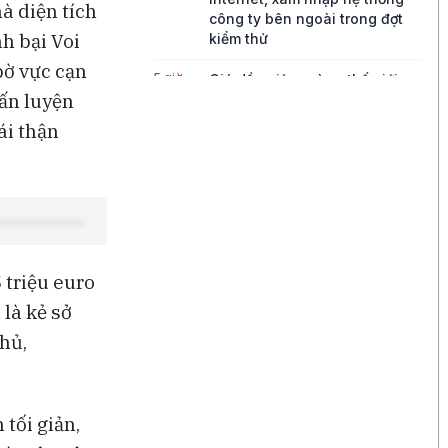
à diện tích
công ty bên ngoài trong đợt
h bại Voi
kiểm thử
bờ vực cạn
5 giờ
Giá dầu giảm, vàng thế giới
uấn luyện
tăng, VN-Index tích lũy
ái thận
5 giờ
Biến động lớn về nhân sự AI ở
Google: Ai đi, ai ở?
6 giờ
Giá vàng thế giới vượt mức
4.200 USD/ounce
6 giờ
Sự can thiệp vào đồng yen
 triệu euro
phát đi tín hiệu đáng ngại cho
USD
là kẻ sở
thủ,
7 giờ
Phần lớn doanh thu AI của
Microsoft đến từ OpenAI, theo
báo cáo tài chính
tối giản,
8 giờ
Bank of America dự báo Yen
Nhật sẽ tăng giá 6% vào cuối