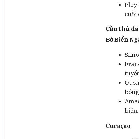
Eloy
cuối 
Cầu thủ đá
Bờ Biển Ng
Simo
Franc
tuyến
Ousm
bóng,
Amad 
biến.
Curaçao