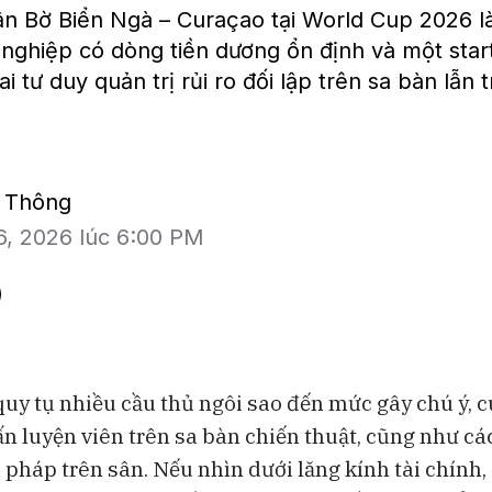
n Bờ Biển Ngà – Curaçao tại World Cup 2026 l
nghiệp có dòng tiền dương ổn định và một start
ai tư duy quản trị rủi ro đối lập trên sa bàn lẫn 
ế Thông
6, 2026 lúc 6:00 PM
uy tụ nhiều cầu thủ ngôi sao đến mức gây chú ý, c
ấn luyện viên trên sa bàn chiến thuật, cũng như cá
BAM Studios
Bloomberg Te
u pháp trên sân. Nếu nhìn dưới lăng kính tài chính,
ot
Thị trường chứng khoán nửa cuối
AI cần được q