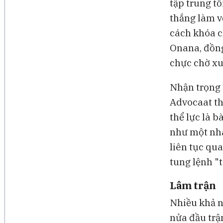
tập trung tố
thắng làm v
cách khóa c
Onana, đồng
chực chờ xu
Nhận trọng 
Advocaat th
thể lực là b
như một nhà 
liên tục qua
tung lệnh "t
Lâm trận
Nhiều khả n
nửa đầu trậ