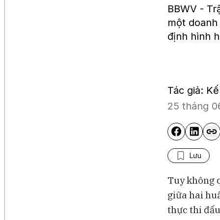
BBWV - Trậ
một doanh 
định hình h
Tác giả: K
25 tháng 0
Lưu
Tuy không q
giữa hai hu
Bloomberg Television
thực thi đấ
J&J gia nhập cuộc đua rob