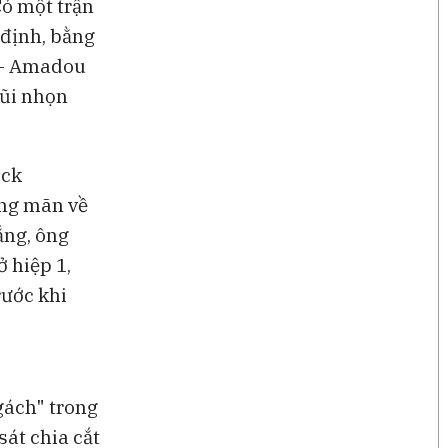
Có một trận
năm 2026
 định, bằng
é - Amadou
mũi nhọn
ick
ung mãn về
ắng, ông
ở hiệp 1,
rước khi
gách" trong
sát chia cắt