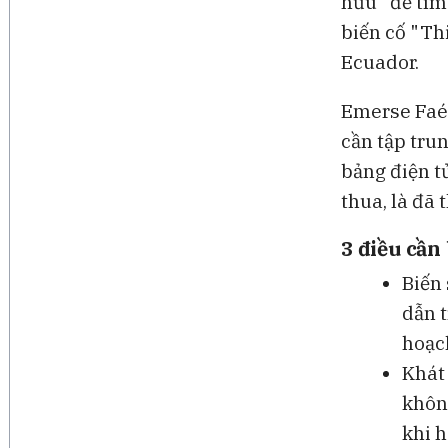
hữu" để tìm
biến cố "Th
Ecuador.
Emerse Faé 
cần tập tru
bảng điện t
thua, là đã 
3 điều cần
Biến 
dẫn t
hoạc
Khát
không
khi h