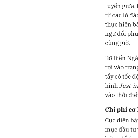
tuyến giữa.
từ các lò đ
thực hiện b
ngự đối phư
cùng giờ.
Bờ Biển Ngà
rơi vào trạ
tẩy có tốc 
hình
Just-i
vào thời đi
Chi phí cơ
Cục diện bả
mục đầu tư v