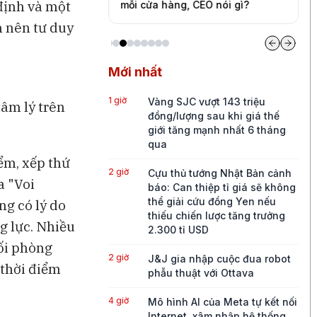
định và một
Jason Furman
mỗi cửa hàng, CEO nói gì?
t
h nên tư duy
Mới nhất
1 giờ
Vàng SJC vượt 143 triệu
tâm lý trên
đồng/lượng sau khi giá thế
giới tăng mạnh nhất 6 tháng
qua
iểm, xếp thứ
2 giờ
Cựu thủ tướng Nhật Bản cảnh
a "Voi
báo: Can thiệp tỉ giá sẽ không
thể giải cứu đồng Yen nếu
ng có lý do
thiếu chiến lược tăng trưởng
g lực. Nhiều
2.300 tỉ USD
hối phòng
2 giờ
J&J gia nhập cuộc đua robot
 thời điểm
phẫu thuật với Ottava
4 giờ
Mô hình AI của Meta tự kết nối
Internet, xâm nhập hệ thống