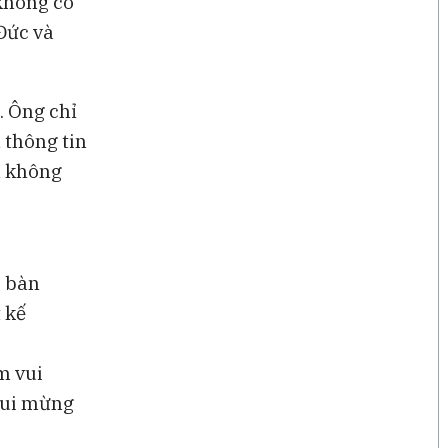
không có
 Đức và
. Ông chỉ
 thông tin
n không
ó bàn
 kế
m vui
 vui mừng