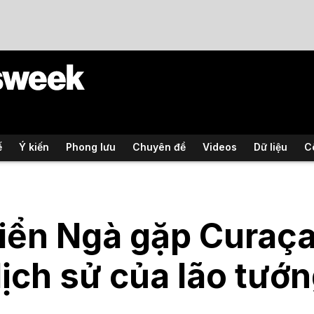
ế
Ý kiến
Phong lưu
Chuyên đề
Videos
Dữ liệu
C
iển Ngà gặp Curaç
lịch sử của lão tướ