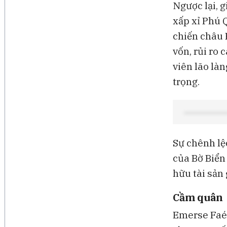
Ngược lại, 
xấp xỉ Phú 
chiến châu 
vốn, rủi ro 
viên lão làn
trọng.
Sự chênh lệc
của Bờ Biển
hữu tài sản 
Cầm quân
Emerse Faé 