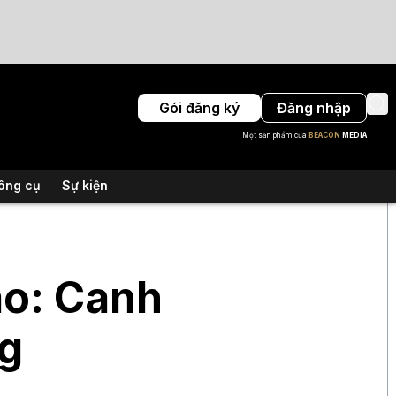
Gói đăng ký
Đăng nhập
Một sản phẩm của
BEACON
MEDIA
ông cụ
Sự kiện
ao: Canh
ng