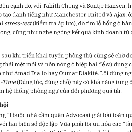
 Bên cạnh đó, với Tahith Chong và Sontje Hansen, h
ào tạo danh tiếng như Manchester United và Ajax, ô
ài
stress-test
(kiểm tra áp lực), dò tìm lỗ hổng ở h
ơng, cũng như nghe ngóng kết quả kinh doanh từ 
 sau khi triển khai tuyến phòng thủ cũng sẽ chờ đ
ng thái mệt mỏi và nôn nóng ở hiệp hai để sử dụng 
độ như Amad Diallo hay Oumar Diakité. Lối dùng n
n-Time
(Đúng lúc, đúng chỗ) này có khả năng tung đ
ểm hệ thống phòng ngự của đối phương quá tải.
 hội
ng H buộc nhà cầm quân Advocaat giải bài toán qu
ới hai biến số độc lập. Vừa phải tối ưu hóa các "tà