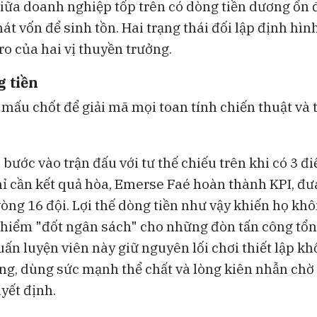
iữa doanh nghiệp tốp trên có dòng tiền dương ổn 
2026: Phân hoá mạnh, rủi ro từ tỉ
Góc nhìn từ 
giá
t vốn để sinh tồn. Hai trạng thái đối lập định hìn
 ro của hai vị thuyền trưởng.
g tiền
 mấu chốt để giải mã mọi toan tính chiến thuật và 
bước vào trận đấu với tư thế chiếu trên khi có 3 đ
hỉ cần kết quả hòa, Emerse Faé hoàn thành KPI, đư
òng 16 đội. Lợi thế dòng tiền như vậy khiến họ khô
hiểm "đốt ngân sách" cho những đòn tấn công tổn
uấn luyện viên này giữ nguyên lối chơi thiết lập k
ng, dùng sức mạnh thể chất và lòng kiên nhẫn chờ
yết định.