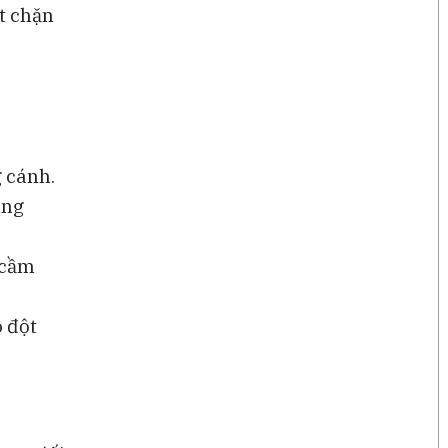
t chặn
 cánh.
ung
 cầm
o đột