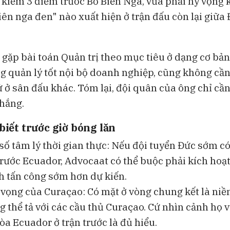
 kiếm 3 điểm trước Bờ Biển Ngà, vừa phải hy vọng 
iên nga đen" nào xuất hiện ở trận đấu còn lại giữa
gặp bài toán Quản trị theo mục tiêu ở dạng cơ bản
ng quản lý tốt nội bộ doanh nghiệp, cũng không cần
ử ở sân đấu khác. Tóm lại, đội quân của ông chỉ cầ
thắng.
 biết trước giờ bóng lăn
số tâm lý thời gian thực: Nếu đội tuyển Đức sớm c
rước Ecuador, Advocaat có thể buộc phải kích hoạt
h tấn công sớm hơn dự kiến.
 vọng của Curaçao: Có mặt ở vòng chung kết là niề
 thể tả với các cầu thủ Curaçao. Cứ nhìn cảnh họ
òa Ecuador ở trận trước là đủ hiểu.