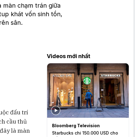
à màn chạm trán giữa
up khát vốn sinh tồn,
trên sân.
Videos mới nhất
uộc đấu trí
ch cầu thủ
levision
Bloomberg Television
B
 đây là màn
uản lý đến đâu?
Starbucks chi 150.000 USD cho
C