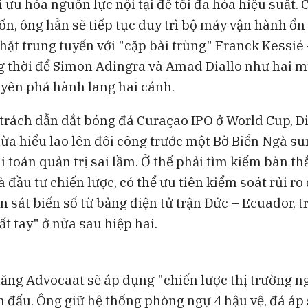
i ưu hóa nguồn lực nội tại để tối đa hóa hiệu suất. 
ốn, ông hẳn sẽ tiếp tục duy trì bộ máy vận hành ổn
hặt trung tuyến với "cặp bài trùng" Franck Kessi
 thời để Simon Adingra và Amad Diallo như hai 
yên phá hành lang hai cánh.
trách dẫn dắt bóng đá Curaçao IPO ở World Cup, D
ừa hiểu lao lên đôi công trước một Bờ Biển Ngà s
ài toán quản trị sai lầm. Ở thế phải tìm kiếm bàn th
đầu tư chiến lược, có thể ưu tiên kiểm soát rủi ro 
n sát biến số từ bảng điện tử trận Đức – Ecuador, t
ất tay" ở nửa sau hiệp hai.
ăng Advocaat sẽ áp dụng "chiến lược thị trường n
n đấu. Ông giữ hệ thống phòng ngự 4 hậu vệ, đá áp 