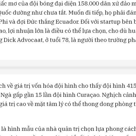
giấc mơ của đội bóng đại diện 158.000 dân xứ đảo m
Quốc dường như chưa tắt. Muốn đi tiếp, họ phải đán
Phi và đợi Đức thắng Ecuador. Đối với startup bên 
cao, lợi nhuận lớn là điều có thể lựa chọn, cho dù h
g Dick Advocaat, ở tuổi 78, là người theo trường ph
h về giá trị vốn hóa đội hình cho thấy đội hình 415
 Ngà gấp gần 15 lần đội hình Curaçao. Nghịch cảnh 
giá trị cao về mặt tâm lý có thể thong dong phòng 
là hình mẫu của nhà quản trị chọn lựa phong cách 