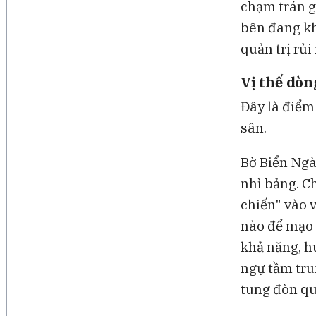
chạm trán g
phẫu thuật với Ottava
bên đang khá
quản trị rủi
Vị thế dòn
Đây là điểm
sân.
Bờ Biển Ngà 
nhì bảng. C
chiến" vào v
nào để mạo 
khả năng, h
ngự tầm tru
tung đòn qu