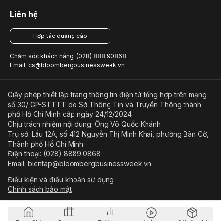
Liên hệ
Hợp tác quảng cáo
Chăm sóc khách hàng: (028) 888 90868
Email: cs@bloombergbusinessweek.vn
Giấy phép thiết lập trang thông tin điện tử tổng hợp trên mạng
số 30/ GP-STTTT do Sở Thông Tin và Truyền Thông thành
phố Hồ Chí Minh cấp ngày 24/12/2024
Chịu trách nhiệm nội dung: Ông Võ Quốc Khánh
Trụ sở: Lầu 12A, số 412 Nguyễn Thị Minh Khai, phường Bàn Cờ,
Thành phố Hồ Chí Minh
Điện thoại: (028) 8889.0868
Email: bientap@bloombergbusinessweek.vn
Điều kiện và điều khoản sử dụng
Chính sách bảo mật
© Copyright 2023-2026 Công ty Cổ phần Beacon Asia Media