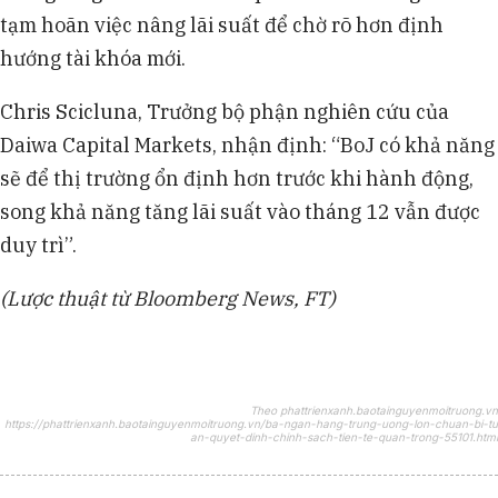
tạm hoãn việc nâng lãi suất để chờ rõ hơn định
hướng tài khóa mới.
Chris Scicluna, Trưởng bộ phận nghiên cứu của
Daiwa Capital Markets, nhận định: “BoJ có khả năng
sẽ để thị trường ổn định hơn trước khi hành động,
song khả năng tăng lãi suất vào tháng 12 vẫn được
duy trì”.
(Lược thuật từ Bloomberg News, FT)
Theo phattrienxanh.baotainguyenmoitruong.vn
https://phattrienxanh.baotainguyenmoitruong.vn/ba-ngan-hang-trung-uong-lon-chuan-bi-tu
an-quyet-dinh-chinh-sach-tien-te-quan-trong-55101.html