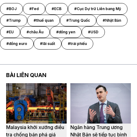
#BOJ
#Fed
#ECB
#Cục Dự trữ Liên bang Mỹ
#Trump
#thuế quan
#Trung Quốc
#Nhật Bản
#EU
#châu Âu
#đồng yen
#USD
#đồng euro
#lãi suất
#trái phiếu
BÀI LIÊN QUAN
Malaysia khởi xướng điều
Ngân hàng Trung ương
tra chống bán phá giá
Nhật Bản sẽ tiếp tục bình