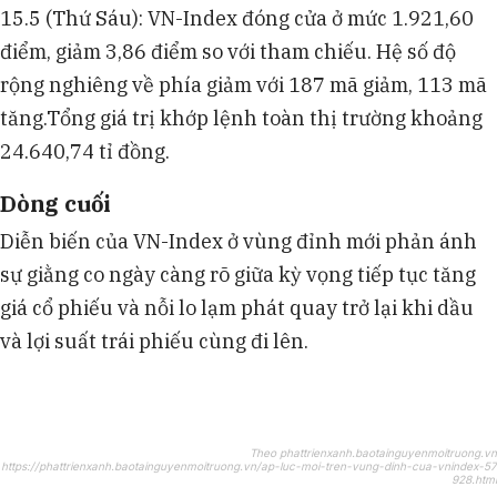
15.5 (Thứ Sáu): VN-Index đóng cửa ở mức 1.921,60
điểm, giảm 3,86 điểm so với tham chiếu. Hệ số độ
rộng nghiêng về phía giảm với 187 mã giảm, 113 mã
tăng.Tổng giá trị khớp lệnh toàn thị trường khoảng
24.640,74 tỉ đồng.
Dòng cuối
Diễn biến của VN-Index ở vùng đỉnh mới phản ánh
sự giằng co ngày càng rõ giữa kỳ vọng tiếp tục tăng
giá cổ phiếu và nỗi lo lạm phát quay trở lại khi dầu
và lợi suất trái phiếu cùng đi lên.
Theo phattrienxanh.baotainguyenmoitruong.vn
https://phattrienxanh.baotainguyenmoitruong.vn/ap-luc-moi-tren-vung-dinh-cua-vnindex-57
928.html