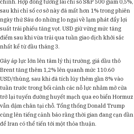
chỉnh. Hợp đồng tương lai chỉ số S&P 500 giảm 0,5%,
sau khi chỉ số cơ sở này đã mất hơn 1% trong phiên
ngày thứ Sáu do những lo ngại về lạm phát đẩy lợi
suất trái phiếu tăng vọt. USD giữ vững mức tăng
điểm sau khi vừa trải qua tuần giao dịch khởi sắc
nhất kể từ đầu tháng 3.
Gây áp lực lớn lên tâm lý thị trường, giá dầu thô
Brent tăng thêm 1,2% lên quanh mức 110.60
USD/thùng, sau khi đã tích lũy thêm gần 8% vào
tuần trước trong bối cảnh các nỗ lực nhằm mở cửa
trở lại tuyến đường huyết mạch qua eo biển Hormuz
vẫn dậm chân tại chỗ. Tổng thống Donald Trump
cũng lên tiếng cảnh báo rằng thời gian đang cạn dần
để Iran có thể tiến tới một thỏa thuận.