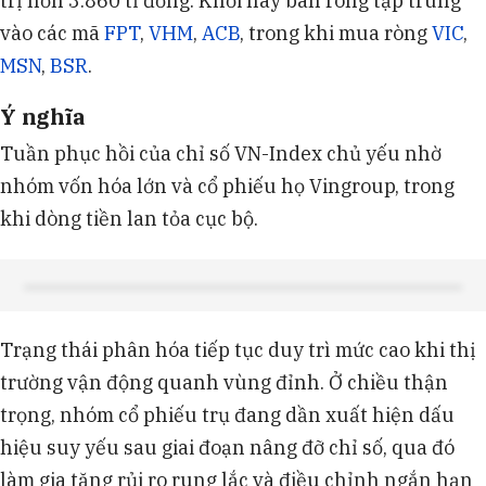
trị hơn 3.860 tỉ đồng. Khối này bán ròng tập trung
vào các mã
FPT
,
VHM
,
ACB
, trong khi mua ròng
VIC
,
MSN
,
BSR
.
Ý nghĩa
Tuần phục hồi của chỉ số VN-Index chủ yếu nhờ
nhóm vốn hóa lớn và cổ phiếu họ Vingroup, trong
khi dòng tiền lan tỏa cục bộ.
Trạng thái phân hóa tiếp tục duy trì mức cao khi thị
trường vận động quanh vùng đỉnh. Ở chiều thận
trọng, nhóm cổ phiếu trụ đang dần xuất hiện dấu
hiệu suy yếu sau giai đoạn nâng đỡ chỉ số, qua đó
làm gia tăng rủi ro rung lắc và điều chỉnh ngắn hạn