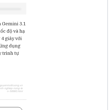
được hoàn thuế quan
à Gemini 3.1
ốc độ và hạ
4 giây với
c ứng dụng
 trình tự
nguyenmoitruong.vn
anh-nghiep-nong-le
n-58960.html