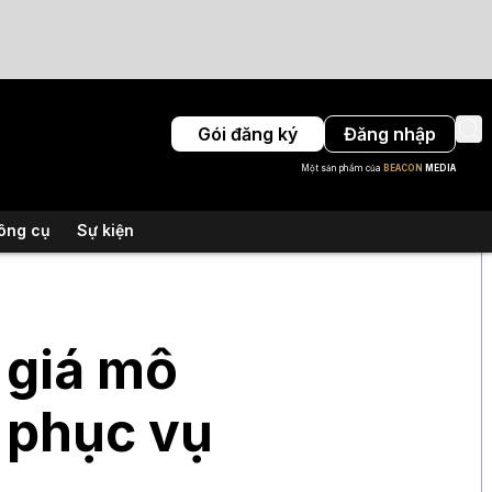
Gói đăng ký
Đăng nhập
Một sản phẩm của
BEACON
MEDIA
ông cụ
Sự kiện
 giá mô
a phục vụ