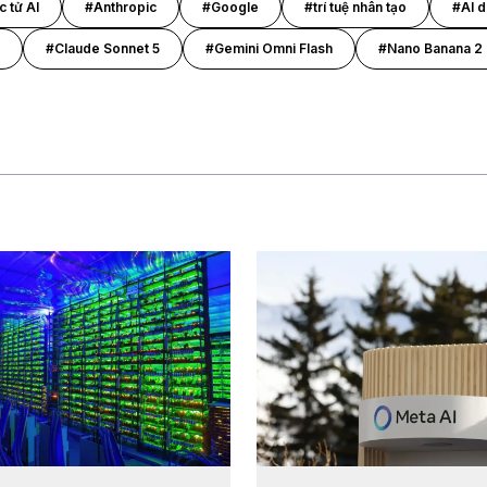
 tử AI
#Anthropic
#Google
#trí tuệ nhân tạo
#AI 
#Claude Sonnet 5
#Gemini Omni Flash
#Nano Banana 2 