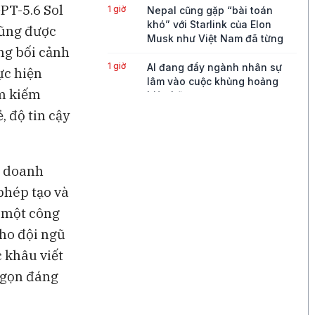
PT-5.6 Sol
1 giờ
Nepal cũng gặp “bài toán
khó” với Starlink của Elon
cũng được
Musk như Việt Nam đã từng
ong bối cảnh
1 giờ
AI đang đẩy ngành nhân sự
ực hiện
lâm vào cuộc khủng hoảng
ìm kiếm
hiện hữu
, độ tin cậy
1 giờ
Malaysia khởi xướng điều tra
chống bán phá giá thép từ
Trung Quốc, Việt Nam
g doanh
2 giờ
Vụ hack công cụ bảo mật ví
phép tạo và
lạnh chứa Bitcoin làm lung lay
niềm tin của giới đầu tư
n một công
ho đội ngũ
3 giờ
Nhà sản xuất ví lạnh bị hack
từ chối ước tính giá trị số
c khâu viết
bitcoin thất thoát
t gọn đáng
4 giờ
Lợi nhuận Nintendo vượt ước
tính nhờ game bán chạy và