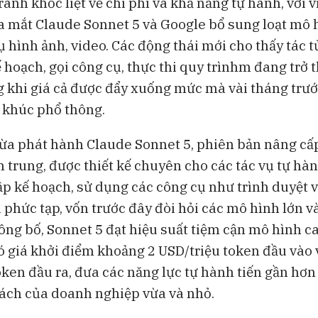
anh khốc liệt về chi phí và khả năng tự hành, với v
BAM Studios
Bloomberg Te
a mắt Claude Sonnet 5 và Google bổ sung loạt mô
Bong bóng AI có thể kéo vốn
Những chiếc 
ụ hình ảnh, video. Các động thái mới cho thấy tác tử
ngoại khỏi Việt Nam
đang thách th
Lululemon
ế hoạch, gọi công cụ, thực thi quy trìnhm đang trở 
g khi giá cả được đẩy xuống mức mà vài tháng trướ
 khúc phổ thông.
ừa phát hành Claude Sonnet 5, phiên bản nâng cấ
 trung, được thiết kế chuyên cho các tác vụ tự hà
lập kế hoạch, sử dụng các công cụ như trình duyệt 
 phức tạp, vốn trước đây đòi hỏi các mô hình lớn và
ông bố, Sonnet 5 đạt hiệu suất tiệm cận mô hình c
ó giá khởi điểm khoảng 2 USD/triệu token đầu vào 
oken đầu ra, đưa các năng lực tự hành tiến gần hơn
ách của doanh nghiệp vừa và nhỏ.