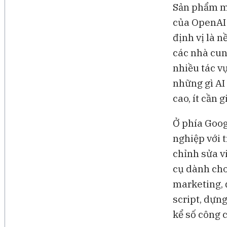
Sản phẩm mớ
của OpenAI 
định vị là n
các nhà cun
nhiều tác vụ
những gì AI 
cao, ít cần 
Ở phía Goog
nghiệp với 
chỉnh sửa v
cụ dành cho
marketing, 
script, dựn
kể số công 