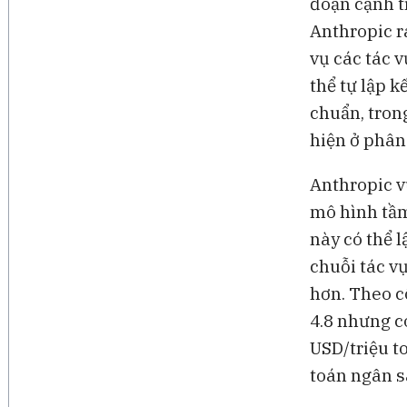
đoạn cạnh tr
Anthropic r
vụ các tác v
thể tự lập k
chuẩn, tron
hiện ở phân
Anthropic v
mô hình tầm
này có thể 
chuỗi tác vụ
hơn. Theo c
4.8 nhưng c
USD/triệu t
toán ngân s