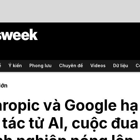
ế
Ý kiến
Phong lưu
Chuyên đề
Videos
Dữ liệu
C
lớn
ropic và Google hạ
 tác tử AI, cuộc đu