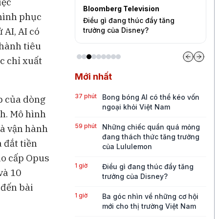
iệc
levision
Bloomberg Television
S
 hình phục
quần quá mỏng
Điều gì đang thúc đẩy tăng
B
 AI, AI có
ức tăng trưởng của
trưởng của Disney?
c
thành tiêu
c chỉ xuất
Mới nhất
37 phút
Bong bóng AI có thể kéo vốn
p của dòng
ngoại khỏi Việt Nam
nh. Mô hình
59 phút
và vận hành
Những chiếc quần quá mỏng
đang thách thức tăng trưởng
 đắt tiền
của Lululemon
ao cấp Opus
1 giờ
Điều gì đang thúc đẩy tăng
và 10
trưởng của Disney?
 đến bài
1 giờ
Ba góc nhìn về những cơ hội
mới cho thị trường Việt Nam