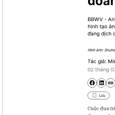
doan
BBWV - Ant
hình tạo ản
đang dịch 
Hình ảnh: Shutt
Tác giả: M
02 tháng 0
Lưu
Cuộc đua tr