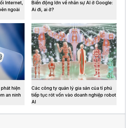
ối Internet,
Biến động lớn về nhân sự AI ở Google:
bên ngoài
Ai đi, ai ở?
 phát hiện
Các công ty quản lý gia sản của tỉ phú
ệm an ninh
tiếp tục rót vốn vào doanh nghiệp robot
AI