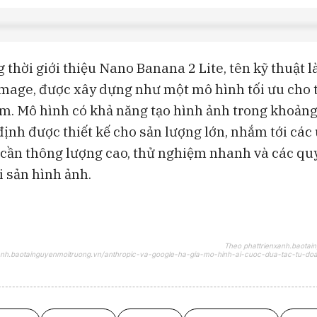
 thời giới thiệu Nano Banana 2 Lite, tên kỹ thuật l
Image, được xây dựng như một mô hình tối ưu cho t
iệm. Mô hình có khả năng tạo hình ảnh trong khoảng 
định được thiết kế cho sản lượng lớn, nhắm tới cá
cần thông lượng cao, thử nghiệm nhanh và các quy
i sản hình ảnh.
Theo phattrienxanh.baotai
nxanh.baotainguyenmoitruong.vn/anthropic-va-google-ha-gia-mo-hinh-ai-cuoc-dua-tac-tu-do