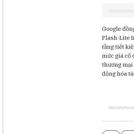
Google đồng
Flash-Lite 
tầng tiết k
mức giá cố 
thương mại 
động hóa tà
https://phattrie