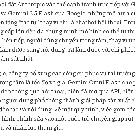
i đặt Anthropic vào thế cạnh tranh trực tiếp với G
và Gemini 3.5 Flash của Google, những mô hình 
ền tảng “tác tử” thay vì chỉ là chatbot hội thoại. Tr
g cấp lớn đều đã chứng minh mô hình có thể tự th
 liên tiếp, người dùng chuyển trọng tâm, thay vì t
làm được sang nội dung "AI làm được với chi phí rẻ
giám sát nhất."
le, công ty bổ sung các công cụ phục vụ thị trườn
trọng tâm là tốc độ và giá. Gemini Omni Flash cho 
ideo thông qua hội thoại, hiện đã mở qua API, biế
 người dùng phổ thông thành giải pháp sản xuất c
đào tạo và nội dung. Về mặt quy trình, việc gom cá
g hình, chỉnh sửa vào một cuộc trò chuyện giúp rú
cụ và nhân lực tham gia.