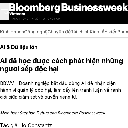
Kinh doanh
Công nghệ
Chuyên đề
Tài chính
Kinh tế
Ý kiến
Phon
AI & Dữ liệu lớn
AI đã học được cách phát hiện những
người sếp độc hại
BBWV - Doanh nghiệp bắt đầu dùng AI để nhận diện
hành vi quản lý độc hại, làm dấy lên tranh luận về ranh
giới giữa giám sát và quyền riêng tư.
Minh họa: Stephan Dybus cho Bloomberg Businessweek
Tác giả: Jo Constantz