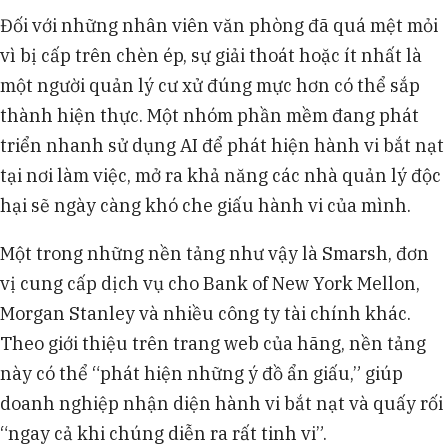
nghiệp ở Bờ Tây nước Mỹ đang phân tích dữ liệu
Đối với những nhân viên văn phòng đã quá mệt mỏi
nhân viên để xây dựng hệ thống đánh giá điểm tín
vì bị cấp trên chèn ép, sự giải thoát hoặc ít nhất là
nhiệm.
Chi phí vận hành là rào cản lớn khi các khách
một người quản lý cư xử đúng mực hơn có thể sắp
hàng lớn của Smarsh phải xử lý từ 30 triệu đến 40
thành hiện thực. Một nhóm phần mềm đang phát
triệu tin nhắn mỗi ngày qua hệ thống.
triển nhanh sử dụng AI để phát hiện hành vi bắt nạt
Ông Robert Cruz từ Smarsh và luật sư Tracy
tại nơi làm việc, mở ra khả năng các nhà quản lý độc
Billows cảnh báo việc giám sát này gây lo ngại về
quyền riêng tư và buộc doanh nghiệp phải sẵn
hại sẽ ngày càng khó che giấu hành vi của mình.
sàng xử lý sai phạm.
Một trong những nền tảng như vậy là Smarsh, đơn
vị cung cấp dịch vụ cho Bank of New York Mellon,
Morgan Stanley và nhiều công ty tài chính khác.
Theo giới thiệu trên trang web của hãng, nền tảng
này có thể “phát hiện những ý đồ ẩn giấu,” giúp
doanh nghiệp nhận diện hành vi bắt nạt và quấy rối
“ngay cả khi chúng diễn ra rất tinh vi”.