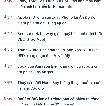
3 giờ
Sony, TSMC đầu tư 6,3 tỉ USD vào nhà máy cảm
biến ảnh tiên tiến tại Kumamoto
4 giờ
Apple mở rộng sản xuất iPhone tại Ấn Độ để
giảm phụ thuộc Trung Quốc
4 giờ
Berkshire Hathaway giảm quỹ tiền mặt dưới thời
CEO Greg Abel
4 giờ
Trung Quốc kích hoạt thị trường vốn 28.000 tỉ
USD trong cuộc đua AI với Mỹ
4 giờ
Zoox của Amazon triển khai dịch vụ robotaxi
trả phí tại Las Vegas
5 giờ
Thuỷ sản Việt Nam: Bảy tháng thuận buồm, cuối
năm ngược gió
6 giờ
DatVietVAC lần đầu chào bán cổ phiếu ra công
chúng, dự kiến tháng 10 niêm yết