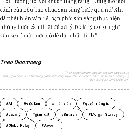
“Tôi thường nói với khách hàng rằng: 'Đừng mở một
cánh cửa nếu bạn chưa sẵn sàng bước qua nó.' Khi
đã phát hiện vấn đề, bạn phải sẵn sàng thực hiện
những bước cần thiết để xử lý. Đó là lý do tôi nghĩ
vẫn sẽ có một mức độ dè dặt nhất định.”
Theo Bloomberg
Theo phattrienxanh.baotainguyenmoitruong.vn
https://phattrienxanh.baotainguyenmoitruong.vn/ai-da-hoc-duoc-cach-phat-hien-nhung-ng
uoi-sep-doc-hai-58709.html
#AI
#việc làm
#nhân viên
#quyền riêng tư
#quản lý
#giám sát
#Smarsh
#Morgan Stanley
#Global Relay
#Aecom