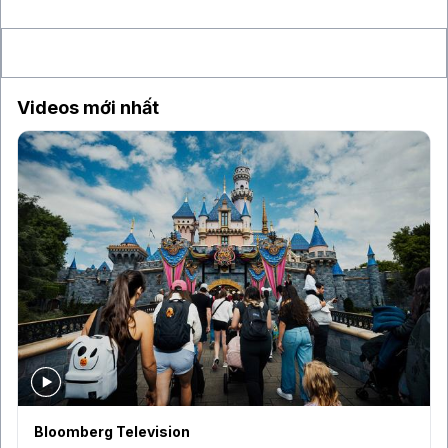
6 giờ
Sau hai tuần tăng điểm, VN-Index áp sát
ngưỡng 1.770 điểm
Videos mới nhất
Bloomberg Television