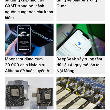
sử dụng chip nhớ của
đứng về phía AI Trung
CXMT trong bối cảnh
Quốc
nguồn cung toàn cầu khan
hiếm
Moonshot dùng cụm
DeepSeek xây trung tâm
20.000 chip Nvidia từ
dữ liệu AI quy mô lớn tại
Alibaba để huấn luyện AI
Nội Mông