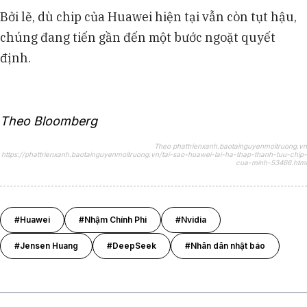
Bởi lẽ, dù chip của Huawei hiện tại vẫn còn tụt hậu,
chúng đang tiến gần đến một bước ngoặt quyết
định.
Theo Bloomberg
Theo phattrienxanh.baotainguyenmoitruong.vn
https://phattrienxanh.baotainguyenmoitruong.vn/tai-sao-huawei-lai-ha-thap-thanh-tuu-chip-
cua-minh-53466.html
#Huawei
#Nhậm Chính Phi
#Nvidia
#Jensen Huang
#DeepSeek
#Nhân dân nhật báo