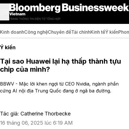
Kinh doanh
Công nghệ
Chuyên đề
Tài chính
Kinh tế
Ý kiến
Phon
Ý kiến
Tại sao Huawei lại hạ thấp thành tựu
chip của mình?
BBWV - Mặc lời khen ngợi từ CEO Nvidia, ngành phần
cứng AI nội địa Trung Quốc đang ở ngã ba đường.
Tác giả: Catherine Thorbecke
16 tháng 06, 2025 lúc 6:19 AM