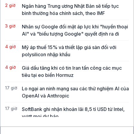
2 giờ
Ngân hàng Trung ương Nhật Bản sẽ tiếp tục
bình thường hóa chính sách, theo IMF
3 giờ
Nhân sự Google đối mặt áp lực khi "huyền thoại
AI" và "biểu tượng Google" quyết định ra đi
4 giờ
Mỹ áp thuế 15% và thiết lập giá sàn đối với
polysilicon nhập khẩu
4 giờ
Giá dầu tăng khi có tin Iran tấn công các mục
tiêu tại eo biển Hormuz
17 giờ
Lo ngại an ninh mạng sau các thử nghiệm AI của
OpenAI và Anthropic
17 giờ
SoftBank ghi nhận khoản lãi 8,5 tỉ USD từ Intel,
vượt mọi dự báo
17 giờ
CEO Uber: Chưa thấy người tiêu dùng thắt chặt