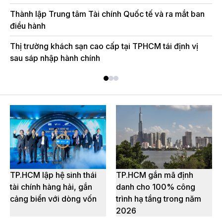
Thành lập Trung tâm Tài chính Quốc tế và ra mắt ban
TP
điều hành
số
Thị trường khách sạn cao cấp tại TPHCM tái định vị
Tr
sau sáp nhập hành chính
“ô
TP.HCM lập hệ sinh thái
TP.HCM gắn mã định
tài chính hàng hải, gắn
danh cho 100% công
cảng biển với dòng vốn
trình hạ tầng trong năm
2026