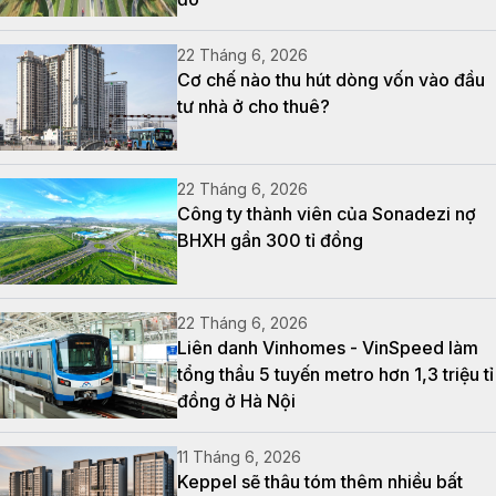
22 Tháng 6, 2026
Cơ chế nào thu hút dòng vốn vào đầu
tư nhà ở cho thuê?
22 Tháng 6, 2026
Công ty thành viên của Sonadezi nợ
BHXH gần 300 tỉ đồng
22 Tháng 6, 2026
Liên danh Vinhomes - VinSpeed làm
tổng thầu 5 tuyến metro hơn 1,3 triệu tỉ
đồng ở Hà Nội
11 Tháng 6, 2026
Keppel sẽ thâu tóm thêm nhiều bất