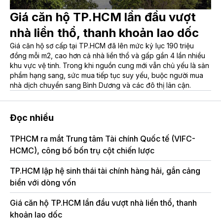
Giá căn hộ TP.HCM lần đầu vượt
nhà liền thổ, thanh khoản lao dốc
Giá căn hộ sơ cấp tại TP.HCM đã lên mức kỷ lục 190 triệu
đồng mỗi m2, cao hơn cả nhà liền thổ và gấp gần 4 lần nhiều
khu vực vệ tinh. Trong khi nguồn cung mới vẫn chủ yếu là sản
phẩm hạng sang, sức mua tiếp tục suy yếu, buộc người mua
nhà dịch chuyển sang Bình Dương và các đô thị lân cận.
Đọc nhiều
TPHCM ra mắt Trung tâm Tài chính Quốc tế (VIFC-
Th
HCMC), công bố bốn trụ cột chiến lược
kh
TP.HCM lập hệ sinh thái tài chính hàng hải, gắn cảng
Ke
biển với dòng vốn
Na
Giá căn hộ TP.HCM lần đầu vượt nhà liền thổ, thanh
Hơ
khoản lao dốc
đồ