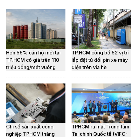
Hơn 56% căn hộ mới tại
TP.HCM công bố 52 vị trí
TP.HCM có giá trên 110
lắp đặt tủ đổi pin xe máy
triệu đồng/mét vuông
điện trên vỉa hè
Chỉ số sản xuất công
TPHCM ra mắt Trung tâm
nghiệp TPHCM tháng
Tài chính Quốc tế (VIFC-