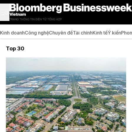
Kinh doanh
Công nghệ
Chuyên đề
Tài chính
Kinh tế
Ý kiến
Phon
Top 30