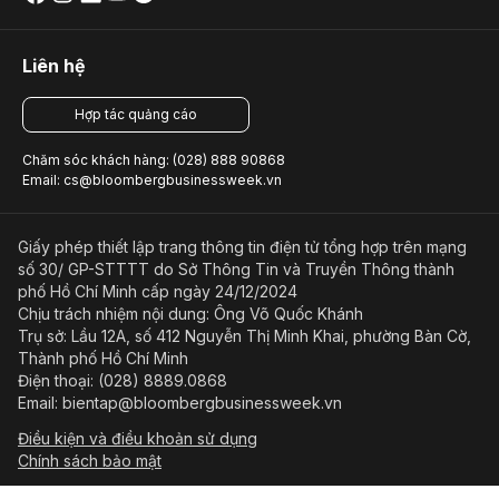
Liên hệ
Hợp tác quảng cáo
Chăm sóc khách hàng: (028) 888 90868
Email: cs@bloombergbusinessweek.vn
Giấy phép thiết lập trang thông tin điện tử tổng hợp trên mạng
số 30/ GP-STTTT do Sở Thông Tin và Truyền Thông thành
phố Hồ Chí Minh cấp ngày 24/12/2024
Chịu trách nhiệm nội dung: Ông Võ Quốc Khánh
Trụ sở: Lầu 12A, số 412 Nguyễn Thị Minh Khai, phường Bàn Cờ,
Thành phố Hồ Chí Minh
Điện thoại: (028) 8889.0868
Email: bientap@bloombergbusinessweek.vn
Điều kiện và điều khoản sử dụng
Chính sách bảo mật
© Copyright 2023-2026 Công ty Cổ phần Beacon Asia Media