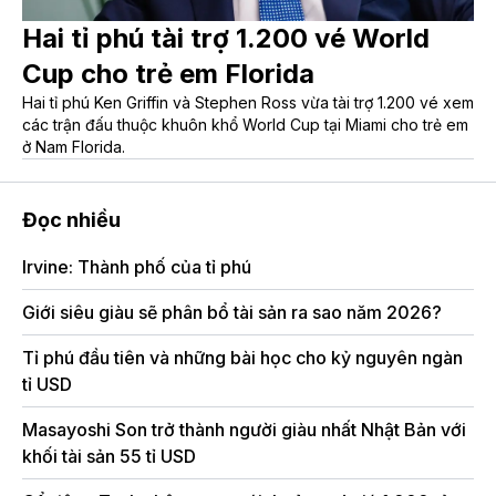
Hai tỉ phú tài trợ 1.200 vé World
Cup cho trẻ em Florida
Hai tỉ phú Ken Griffin và Stephen Ross vừa tài trợ 1.200 vé xem
các trận đấu thuộc khuôn khổ World Cup tại Miami cho trẻ em
ở Nam Florida.
Đọc nhiều
Irvine: Thành phố của tỉ phú
Tỉ
Q
Giới siêu giàu sẽ phân bổ tài sản ra sao năm 2026?
Ro
Tỉ phú đầu tiên và những bài học cho kỷ nguyên ngàn
đồ
tỉ USD
Cả
Masayoshi Son trở thành người giàu nhất Nhật Bản với
U
khối tài sản 55 tỉ USD
Th