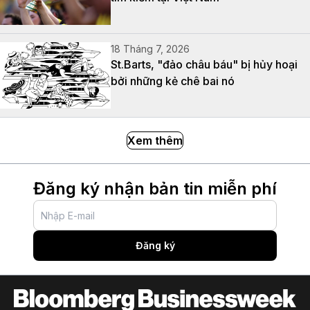
18 Tháng 7, 2026
St.Barts, "đảo châu báu" bị hủy hoại
bởi những kẻ chê bai nó
Xem thêm
Đăng ký nhận bản tin miễn phí
Đăng ký