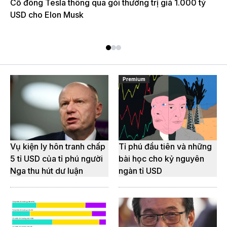
Cổ đông Tesla thông qua gói thưởng trị giá 1.000 tỷ
kh
USD cho Elon Musk
Sứ
Premium
Vụ kiện ly hôn tranh chấp
Tỉ phú đầu tiên và những
5 tỉ USD của tỉ phú người
bài học cho kỷ nguyên
Nga thu hút dư luận
ngàn tỉ USD