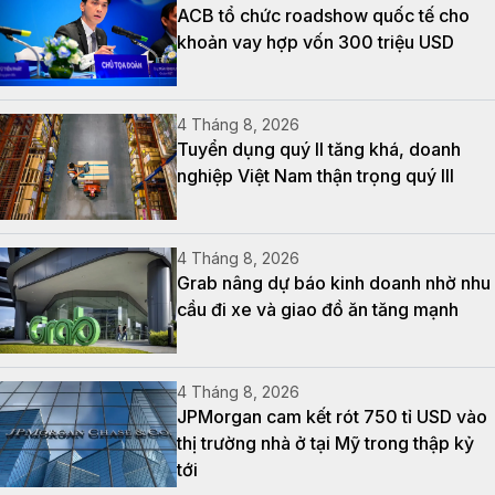
ACB tổ chức roadshow quốc tế cho
khoản vay hợp vốn 300 triệu USD
4 Tháng 8, 2026
Tuyển dụng quý II tăng khá, doanh
nghiệp Việt Nam thận trọng quý III
4 Tháng 8, 2026
Grab nâng dự báo kinh doanh nhờ nhu
cầu đi xe và giao đồ ăn tăng mạnh
4 Tháng 8, 2026
JPMorgan cam kết rót 750 tỉ USD vào
thị trường nhà ở tại Mỹ trong thập kỷ
tới