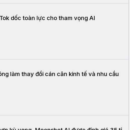
Tok dốc toàn lực cho tham vọng AI
ng làm thay đổi cán cân kinh tế và nhu cầu
ơn kỳ vọng, Moonshot AI được định giá 35 tỉ