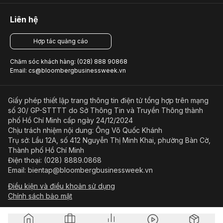
Liên hệ
Hợp tác quảng cáo
Chăm sóc khách hàng: (028) 888 90868
Email: cs@bloombergbusinessweek.vn
Giấy phép thiết lập trang thông tin điện tử tổng hợp trên mạng
số 30/ GP-STTTT do Sở Thông Tin và Truyền Thông thành
phố Hồ Chí Minh cấp ngày 24/12/2024
Chịu trách nhiệm nội dung: Ông Võ Quốc Khánh
Trụ sở: Lầu 12A, số 412 Nguyễn Thị Minh Khai, phường Bàn Cờ,
Thành phố Hồ Chí Minh
Điện thoại: (028) 8889.0868
Email: bientap@bloombergbusinessweek.vn
Điều kiện và điều khoản sử dụng
Chính sách bảo mật
© Copyright 2023-2026 Công ty Cổ phần Beacon Asia Media