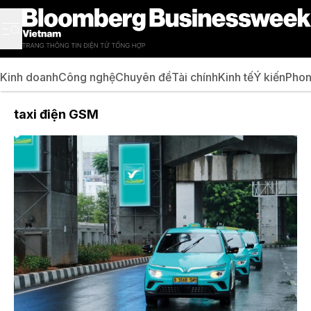
Kinh doanh
Công nghệ
Chuyên đề
Tài chính
Kinh tế
Ý kiến
Phon
taxi điện GSM