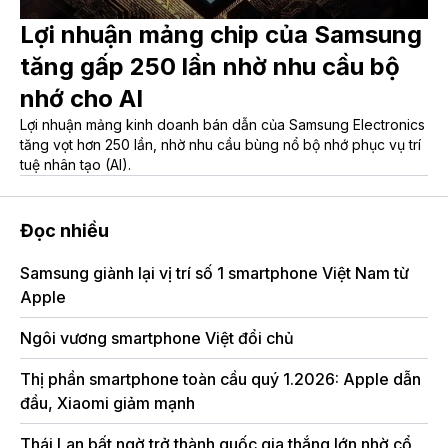
Lợi nhuận mảng chip của Samsung
tăng gấp 250 lần nhờ nhu cầu bộ
nhớ cho AI
Lợi nhuận mảng kinh doanh bán dẫn của Samsung Electronics
tăng vọt hơn 250 lần, nhờ nhu cầu bùng nổ bộ nhớ phục vụ trí
tuệ nhân tạo (AI).
Đọc nhiều
Samsung giành lại vị trí số 1 smartphone Việt Nam từ
Sa
Apple
vẫ
Ngôi vương smartphone Việt đổi chủ
Th
ho
Thị phần smartphone toàn cầu quý 1.2026: Apple dẫn
đầu, Xiaomi giảm mạnh
Sa
ra
Thái Lan bất ngờ trở thành quốc gia thắng lớn nhờ cổ