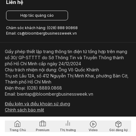
Liên hệ
Hợp tác quảng cáo
Chăm sóc khách hàng: (028) 888 90868
Email: cs@bloombergbusinessweek.vn
Giấy phép thiết lập trang thông tin điện tử tổng hợp trên mạng
số 30/ GP-STTTT do Sở Thông Tin và Truyền Thông thành
phố Hồ Chí Minh cấp ngày 24/12/2024
Chịu trách nhiệm nội dung: Ông Võ Quốc Khánh
Trụ sở: Lầu 12A, số 412 Nguyễn Thị Minh Khai, phường Bàn Cờ,
Thành phố Hồ Chí Minh
Điện thoại: (028) 8889.0868
Email: bientap@bloombergbusinessweek.vn
Điều kiện và điều khoản sử dụng
Chính sách bảo mật
© Copyright 2023-2026 Công ty Cổ phần Beacon Asia Media
Trang Chủ
Premium
Thị trường
Video
Gói đăng ký