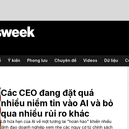
ế
Ý kiến
Phong lưu
Chuyên đề
Videos
Dữ liệu
C
Các CEO đang đặt quá
nhiều niềm tin vào AI và bỏ
qua nhiều rủi ro khác
Lời hứa hẹn của AI về một tương lai "hoàn hảo" khiến nhiều
lãnh đạo doanh nghiệp xem nhẹ các nguy cơ từ chính sách