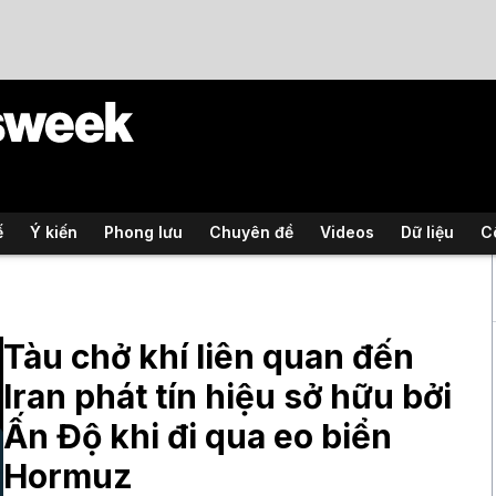
ế
Ý kiến
Phong lưu
Chuyên đề
Videos
Dữ liệu
C
Tàu chở khí liên quan đến
Iran phát tín hiệu sở hữu bởi
Ấn Độ khi đi qua eo biển
Hormuz