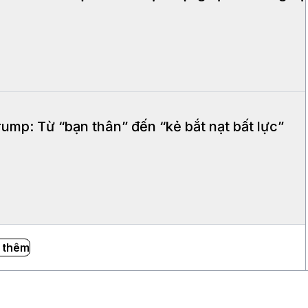
ump: Từ “bạn thân” đến “kẻ bắt nạt bất lực”
 thêm