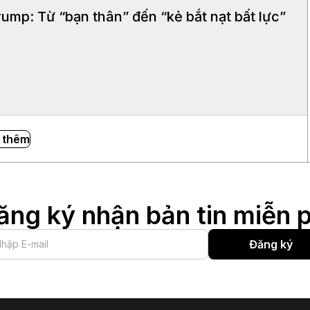
ump: Từ “bạn thân” đến “kẻ bắt nạt bất lực”
 thêm
ăng ký nhận bản tin miễn p
Đăng ký