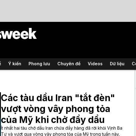
ế
Ý kiến
Phong lưu
Chuyên đề
Videos
Dữ liệu
C
Các tàu dầu Iran "tắt đèn"
vượt vòng vây phong tỏa
của Mỹ khi chở đầy dầu
Ít nhất hai tàu chở dầu Iran chứa đầy hàng đã rời khỏi Vịnh Ba
Tư và vượt qua vòng vây phong tỏa của Mỹ trong tuần này,