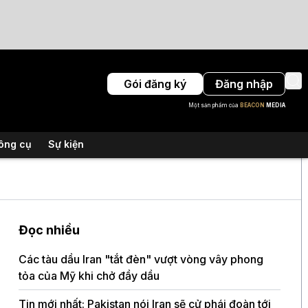
Gói đăng ký
Đăng nhập
Một sản phẩm của
BEACON
MEDIA
ông cụ
Sự kiện
Đọc nhiều
Các tàu dầu Iran "tắt đèn" vượt vòng vây phong
tỏa của Mỹ khi chở đầy dầu
Tin mới nhất: Pakistan nói Iran sẽ cử phái đoàn tới