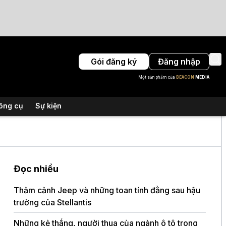
Gói đăng ký
Đăng nhập
Một sản phẩm của
BEACON
MEDIA
ông cụ
Sự kiện
Đọc nhiều
Thảm cảnh Jeep và những toan tính đằng sau hậu
Nhật
trường của Stellantis
cam k
Những kẻ thắng, người thua của ngành ô tô trong
Audi 