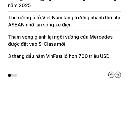
năm 2025
làm m
Thị trường ô tô Việt Nam tăng trưởng nhanh thứ nhì
BYD k
ASEAN nhờ làn sóng xe điện
hút 
Tham vọng giành lại ngôi vương của Mercedes
Các 
được đặt vào S-Class mới
nghệ 
3 tháng đầu năm VinFast lỗ hơn 700 triệu USD
Thế h
và kh