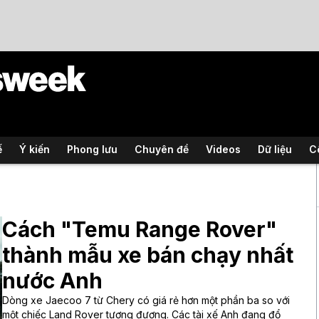
ế
Ý kiến
Phong lưu
Chuyên đề
Videos
Dữ liệu
C
Cách "Temu Range Rover"
thành mẫu xe bán chạy nhất
nước Anh
Dòng xe Jaecoo 7 từ Chery có giá rẻ hơn một phần ba so với
một chiếc Land Rover tương đương. Các tài xế Anh đang đổ