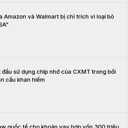
Amazon và Walmart bị chỉ trích vì loại bỏ
USA"
t đầu sử dụng chip nhớ của CXMT trong bối
àn cầu khan hiếm
w quốc tế cho khoản vay hợp vốn 300 triệu