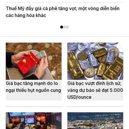
Thuế Mỹ đẩy giá cà phê tăng vọt; một vòng diễn biến
Gi
các hàng hóa khác
Giá bạc tăng mạnh do lo
Giá bạc vượt đỉnh lịch sử;
ngại thiếu hụt nguồn cung
vàng dự báo sẽ đạt 5.000
USD/ounce