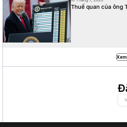
Thuế quan của ông T
Xem
Đ