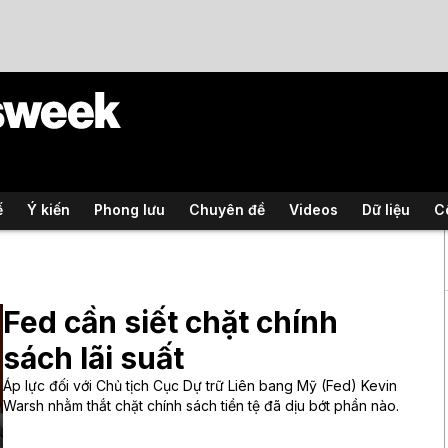
ế
Ý kiến
Phong lưu
Chuyên đề
Videos
Dữ liệu
C
Fed cần siết chặt chính
sách lãi suất
Áp lực đối với Chủ tịch Cục Dự trữ Liên bang Mỹ (Fed) Kevin
Warsh nhằm thắt chặt chính sách tiền tệ đã dịu bớt phần nào.