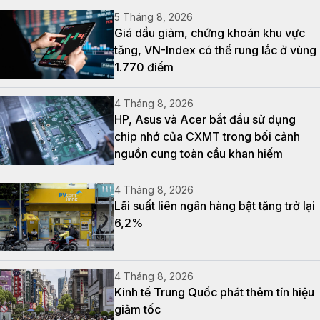
5 Tháng 8, 2026
Giá dầu giảm, chứng khoán khu vực
tăng, VN-Index có thể rung lắc ở vùng
1.770 điểm
4 Tháng 8, 2026
HP, Asus và Acer bắt đầu sử dụng
chip nhớ của CXMT trong bối cảnh
nguồn cung toàn cầu khan hiếm
4 Tháng 8, 2026
Lãi suất liên ngân hàng bật tăng trở lại
6,2%
4 Tháng 8, 2026
Kinh tế Trung Quốc phát thêm tín hiệu
giảm tốc