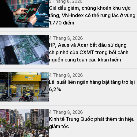
5 Tháng 8, 2026
Giá dầu giảm, chứng khoán khu vực
tăng, VN-Index có thể rung lắc ở vùng
1.770 điểm
4 Tháng 8, 2026
HP, Asus và Acer bắt đầu sử dụng
chip nhớ của CXMT trong bối cảnh
nguồn cung toàn cầu khan hiếm
4 Tháng 8, 2026
Lãi suất liên ngân hàng bật tăng trở lại
6,2%
4 Tháng 8, 2026
Kinh tế Trung Quốc phát thêm tín hiệu
giảm tốc