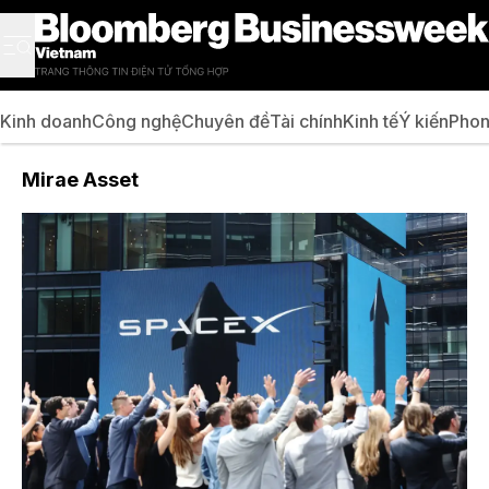
Kinh doanh
Công nghệ
Chuyên đề
Tài chính
Kinh tế
Ý kiến
Phon
Mirae Asset