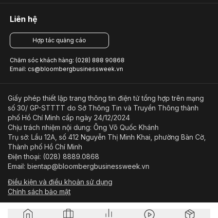
Liên hệ
Hợp tác quảng cáo
Chăm sóc khách hàng: (028) 888 90868
Email: cs@bloombergbusinessweek.vn
Giấy phép thiết lập trang thông tin điện tử tổng hợp trên mạng
số 30/ GP-STTTT do Sở Thông Tin và Truyền Thông thành
phố Hồ Chí Minh cấp ngày 24/12/2024
Chịu trách nhiệm nội dung: Ông Võ Quốc Khánh
Trụ sở: Lầu 12A, số 412 Nguyễn Thị Minh Khai, phường Bàn Cờ,
Thành phố Hồ Chí Minh
Điện thoại: (028) 8889.0868
Email: bientap@bloombergbusinessweek.vn
Điều kiện và điều khoản sử dụng
Chính sách bảo mật
© Copyright 2023-2026 Công ty Cổ phần Beacon Asia Media