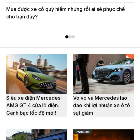
ta
Mua được xe cổ quý hiếm nhưng rồi ai sẽ phục chế
cho bạn đây?
Xi
vọ
Siêu xe điện Mercedes-
Volvo và Mercedes lao
AMG GT 4 cửa lộ diện:
đao khi lợi nhuận xe ô tô
Canh bạc tốc độ mới!
sụt giảm
Premium