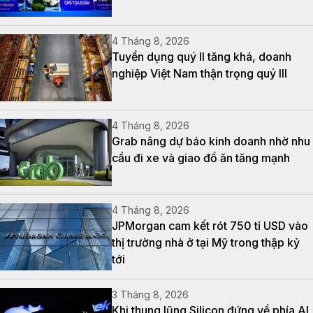
4 Tháng 8, 2026
Tuyển dụng quý II tăng khá, doanh
nghiệp Việt Nam thận trọng quý III
4 Tháng 8, 2026
Grab nâng dự báo kinh doanh nhờ nhu
cầu đi xe và giao đồ ăn tăng mạnh
4 Tháng 8, 2026
JPMorgan cam kết rót 750 tỉ USD vào
thị trường nhà ở tại Mỹ trong thập kỷ
tới
3 Tháng 8, 2026
Khi thung lũng Silicon đứng về phía AI