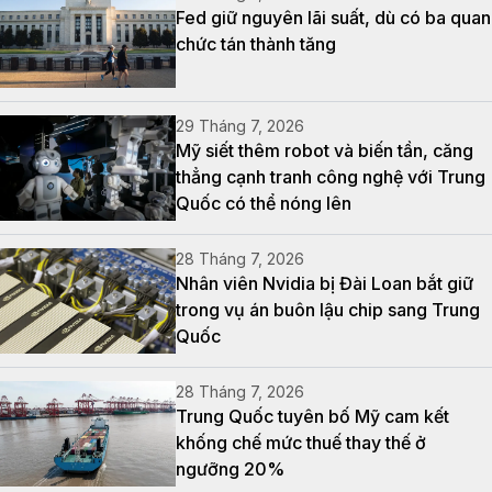
Fed giữ nguyên lãi suất, dù có ba quan
chức tán thành tăng
29 Tháng 7, 2026
Mỹ siết thêm robot và biến tần, căng
thẳng cạnh tranh công nghệ với Trung
Quốc có thể nóng lên
28 Tháng 7, 2026
Nhân viên Nvidia bị Đài Loan bắt giữ
trong vụ án buôn lậu chip sang Trung
Quốc
28 Tháng 7, 2026
Trung Quốc tuyên bố Mỹ cam kết
khống chế mức thuế thay thế ở
ngưỡng 20%