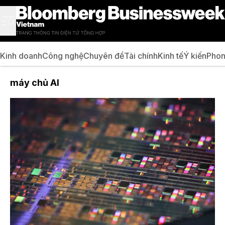
Kinh doanh
Công nghệ
Chuyên đề
Tài chính
Kinh tế
Ý kiến
Phon
máy chủ AI