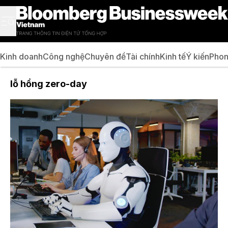
Kinh doanh
Công nghệ
Chuyên đề
Tài chính
Kinh tế
Ý kiến
Phon
lỗ hổng zero-day