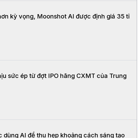
ơn kỳ vọng, Moonshot AI được định giá 35 tỉ
ịu sức ép từ đợt IPO hãng CXMT của Trung
dùng AI để thu hẹp khoảng cách sáng tạo