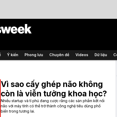
ế
Ý kiến
Phong lưu
Chuyên đề
Videos
Dữ liệu
C
Vì sao cấy ghép não không
còn là viễn tưởng khoa học?
Nhiều startup và tỉ phú đang cược rằng các sản phẩm kết nối
não với máy tính có thể trở thành công nghệ tiêu dùng phổ
biến trong tương lai.