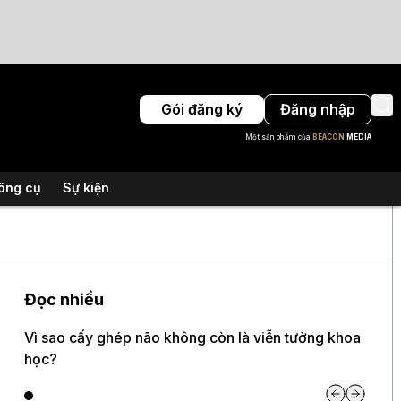
Gói đăng ký
Đăng nhập
Một sản phẩm của
BEACON
MEDIA
ông cụ
Sự kiện
Đọc nhiều
Vì sao cấy ghép não không còn là viễn tưởng khoa
học?