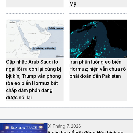
Mỹ
Cập nhật: Arab Saudi lo
Iran phân luồng eo biển
ngại lối ra còn lại cũng bị
Hormuz; hiện vẫn chưa rõ
bịt kín; Trump vẫn phong
phái đoàn đến Pakistan
tỏa eo biển Hormuz bất
chấp đàm phán đang
được nối lại
31 Tháng 7, 2026
5 câu hỏi về Hội đồng Hòa bình do