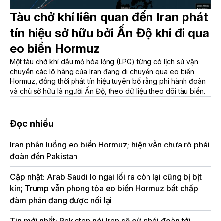
Tàu chở khí liên quan đến Iran phát
tín hiệu sở hữu bởi Ấn Độ khi đi qua
eo biển Hormuz
Một tàu chở khí dầu mỏ hóa lỏng (LPG) từng có lịch sử vận
chuyển các lô hàng của Iran đang di chuyển qua eo biển
Hormuz, đồng thời phát tín hiệu tuyên bố rằng phi hành đoàn
và chủ sở hữu là người Ấn Độ, theo dữ liệu theo dõi tàu biển.
Đọc nhiều
Iran phân luồng eo biển Hormuz; hiện vẫn chưa rõ phái
đoàn đến Pakistan
Cập nhật: Arab Saudi lo ngại lối ra còn lại cũng bị bịt
kín; Trump vẫn phong tỏa eo biển Hormuz bất chấp
đàm phán đang được nối lại
Tin mới nhất: Pakistan nói Iran sẽ cử phái đoàn tới