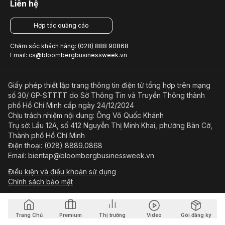
Liên hệ
Hợp tác quảng cáo
Chăm sóc khách hàng: (028) 888 90868
Email: cs@bloombergbusinessweek.vn
Giấy phép thiết lập trang thông tin điện tử tổng hợp trên mạng
số 30/ GP-STTTT do Sở Thông Tin và Truyền Thông thành
phố Hồ Chí Minh cấp ngày 24/12/2024
Chịu trách nhiệm nội dung: Ông Võ Quốc Khánh
Trụ sở: Lầu 12A, số 412 Nguyễn Thị Minh Khai, phường Bàn Cờ,
Thành phố Hồ Chí Minh
Điện thoại: (028) 8889.0868
Email: bientap@bloombergbusinessweek.vn
Điều kiện và điều khoản sử dụng
Chính sách bảo mật
© Copyright 2023-2026 Công ty Cổ phần Beacon Asia Media
Trang Chủ
Premium
Thị trường
Video
Gói đăng ký