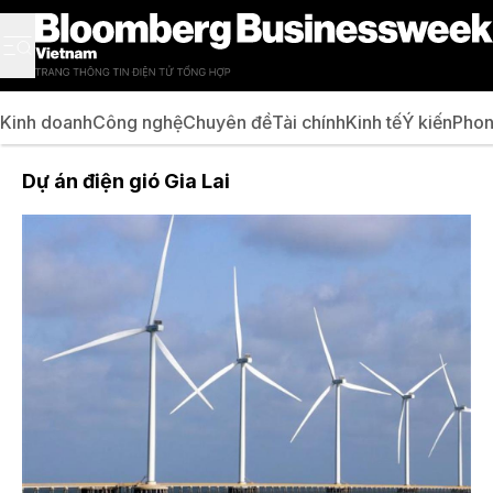
Kinh doanh
Công nghệ
Chuyên đề
Tài chính
Kinh tế
Ý kiến
Phon
Dự án điện gió Gia Lai