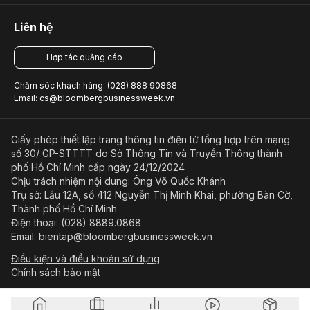
Liên hệ
Hợp tác quảng cáo
Chăm sóc khách hàng: (028) 888 90868
Email: cs@bloombergbusinessweek.vn
Giấy phép thiết lập trang thông tin điện tử tổng hợp trên mạng
số 30/ GP-STTTT do Sở Thông Tin và Truyền Thông thành
phố Hồ Chí Minh cấp ngày 24/12/2024
Chịu trách nhiệm nội dung: Ông Võ Quốc Khánh
Trụ sở: Lầu 12A, số 412 Nguyễn Thị Minh Khai, phường Bàn Cờ,
Thành phố Hồ Chí Minh
Điện thoại: (028) 8889.0868
Email: bientap@bloombergbusinessweek.vn
Điều kiện và điều khoản sử dụng
Chính sách bảo mật
© Copyright 2023-2026 Công ty Cổ phần Beacon Asia Media