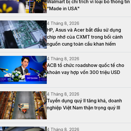
Walmart bị chỉ trích vì loại bỏ thông tin
“Made in USA"
4 Tháng 8, 2026
HP, Asus và Acer bắt đầu sử dụng
chip nhớ của CXMT trong bối cảnh
nguồn cung toàn cầu khan hiếm
4 Tháng 8, 2026
ACB tổ chức roadshow quốc tế cho
khoản vay hợp vốn 300 triệu USD
4 Tháng 8, 2026
Tuyển dụng quý II tăng khá, doanh
nghiệp Việt Nam thận trọng quý III
4 Tháng 8, 2026