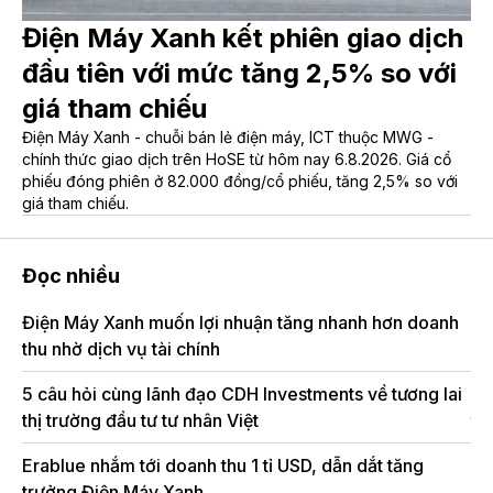
Điện Máy Xanh kết phiên giao dịch
đầu tiên với mức tăng 2,5% so với
giá tham chiếu
Điện Máy Xanh - chuỗi bán lẻ điện máy, ICT thuộc MWG -
chính thức giao dịch trên HoSE từ hôm nay 6.8.2026. Giá cổ
phiếu đóng phiên ở 82.000 đồng/cổ phiếu, tăng 2,5% so với
giá tham chiếu.
Đọc nhiều
Điện Máy Xanh muốn lợi nhuận tăng nhanh hơn doanh
MW
thu nhờ dịch vụ tài chính
2
5 câu hỏi cùng lãnh đạo CDH Investments về tương lai
Đi
thị trường đầu tư tư nhân Việt
tă
Erablue nhắm tới doanh thu 1 tỉ USD, dẫn dắt tăng
trưởng Điện Máy Xanh