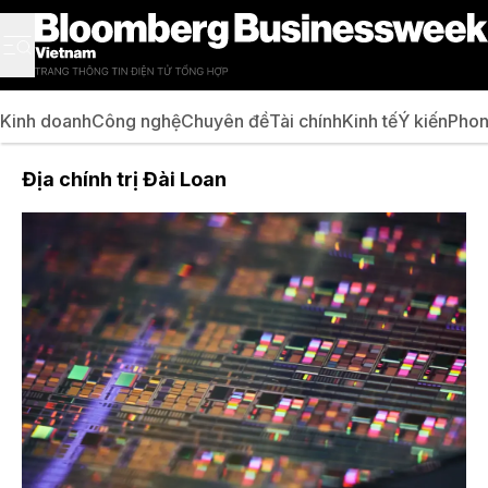
Kinh doanh
Công nghệ
Chuyên đề
Tài chính
Kinh tế
Ý kiến
Phon
Địa chính trị Đài Loan