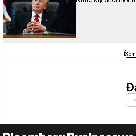
Xem
Đ