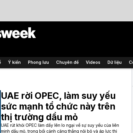
ế
Ý kiến
Phong lưu
Chuyên đề
Videos
Dữ liệu
C
UAE rời OPEC, làm suy yếu
sức mạnh tổ chức này trên
thị trường dầu mỏ
UAE rút khỏi OPEC làm dấy lên lo ngại về sự suy yếu của liên
minh dầu mỏ, trong bối cảnh căng thẳng nội bộ và áp lực thị