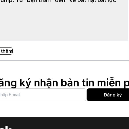
 thêm
ăng ký nhận bản tin miễn p
Đăng ký