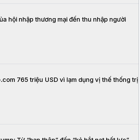
a hội nhập thương mại đến thu nhập người
.com 765 triệu USD vì lạm dụng vị thế thống trị
ump: Từ “bạn thân” đến “kẻ bắt nạt bất lực”