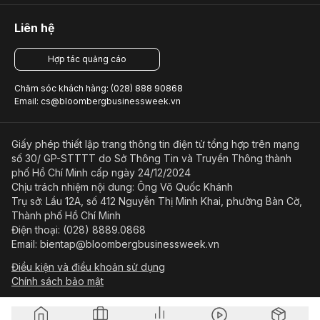
Liên hệ
Hợp tác quảng cáo
Chăm sóc khách hàng: (028) 888 90868
Email: cs@bloombergbusinessweek.vn
Giấy phép thiết lập trang thông tin điện tử tổng hợp trên mạng
số 30/ GP-STTTT do Sở Thông Tin và Truyền Thông thành
phố Hồ Chí Minh cấp ngày 24/12/2024
Chịu trách nhiệm nội dung: Ông Võ Quốc Khánh
Trụ sở: Lầu 12A, số 412 Nguyễn Thị Minh Khai, phường Bàn Cờ,
Thành phố Hồ Chí Minh
Điện thoại: (028) 8889.0868
Email: bientap@bloombergbusinessweek.vn
Điều kiện và điều khoản sử dụng
Chính sách bảo mật
© Copyright 2023-2026 Công ty Cổ phần Beacon Asia Media