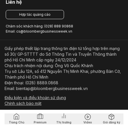
Liên hệ
Hợp tác quảng cáo
Chăm sóc khách hàng: (028) 888 90868
Email: cs@bloombergbusinessweek.vn
Giấy phép thiết lập trang thông tin điện tử tổng hợp trên mạng
số 30/ GP-STTTT do Sở Thông Tin và Truyền Thông thành
phố Hồ Chí Minh cấp ngày 24/12/2024
Chịu trách nhiệm nội dung: Ông Võ Quốc Khánh
Trụ sở: Lầu 12A, số 412 Nguyễn Thị Minh Khai, phường Bàn Cờ,
Thành phố Hồ Chí Minh
Điện thoại: (028) 8889.0868
Email: bientap@bloombergbusinessweek.vn
Điều kiện và điều khoản sử dụng
Chính sách bảo mật
© Copyright 2023-2026 Công ty Cổ phần Beacon Asia Media
Trang Chủ
Premium
Thị trường
Video
Gói đăng ký