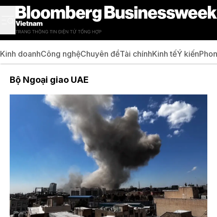
Kinh doanh
Công nghệ
Chuyên đề
Tài chính
Kinh tế
Ý kiến
Phon
Bộ Ngoại giao UAE