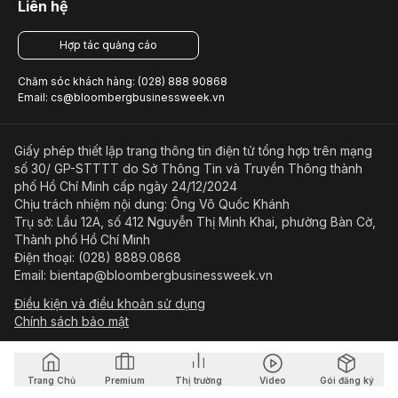
Liên hệ
Hợp tác quảng cáo
Chăm sóc khách hàng: (028) 888 90868
Email: cs@bloombergbusinessweek.vn
Giấy phép thiết lập trang thông tin điện tử tổng hợp trên mạng
số 30/ GP-STTTT do Sở Thông Tin và Truyền Thông thành
phố Hồ Chí Minh cấp ngày 24/12/2024
Chịu trách nhiệm nội dung: Ông Võ Quốc Khánh
Trụ sở: Lầu 12A, số 412 Nguyễn Thị Minh Khai, phường Bàn Cờ,
Thành phố Hồ Chí Minh
Điện thoại: (028) 8889.0868
Email: bientap@bloombergbusinessweek.vn
Điều kiện và điều khoản sử dụng
Chính sách bảo mật
© Copyright 2023-2026 Công ty Cổ phần Beacon Asia Media
Trang Chủ
Premium
Thị trường
Video
Gói đăng ký