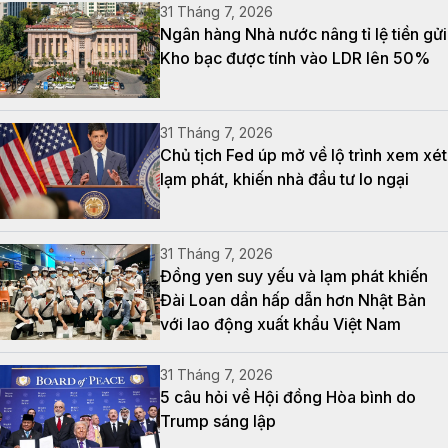
31 Tháng 7, 2026
Ngân hàng Nhà nước nâng tỉ lệ tiền gửi
Kho bạc được tính vào LDR lên 50%
31 Tháng 7, 2026
Chủ tịch Fed úp mở về lộ trình xem xét
lạm phát, khiến nhà đầu tư lo ngại
31 Tháng 7, 2026
Đồng yen suy yếu và lạm phát khiến
Đài Loan dần hấp dẫn hơn Nhật Bản
với lao động xuất khẩu Việt Nam
31 Tháng 7, 2026
5 câu hỏi về Hội đồng Hòa bình do
Trump sáng lập