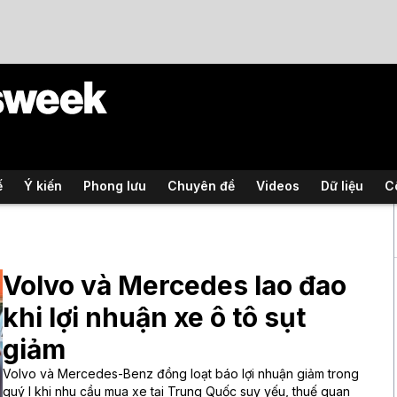
ế
Ý kiến
Phong lưu
Chuyên đề
Videos
Dữ liệu
C
Volvo và Mercedes lao đao
khi lợi nhuận xe ô tô sụt
giảm
Volvo và Mercedes-Benz đồng loạt báo lợi nhuận giảm trong
quý I khi nhu cầu mua xe tại Trung Quốc suy yếu, thuế quan