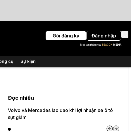
Gói đăng ký
Đăng nhập
Một sản phẩm của
BEACON
MEDIA
ông cụ
Sự kiện
Đọc nhiều
Volvo và Mercedes lao đao khi lợi nhuận xe ô tô
sụt giảm